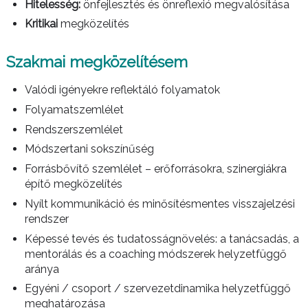
Hitelesség:
önfejlesztés és önreflexió megvalósítása
Kritikai
megközelítés
Szakmai megközelítésem
Valódi igényekre reflektáló folyamatok
Folyamatszemlélet
Rendszerszemlélet
Módszertani sokszínűség
Forrásbővítő szemlélet – erőforrásokra, szinergiákra
építő megközelítés
Nyílt kommunikáció és minősítésmentes visszajelzési
rendszer
Képessé tevés és tudatosságnövelés: a tanácsadás, a
mentorálás és a coaching módszerek helyzetfüggő
aránya
Egyéni / csoport / szervezetdinamika helyzetfüggő
meghatározása