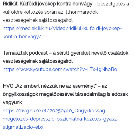
Ridikül: Külföldi jövőkép kontra honvágy
– beszélgetés a
külföldre költözés során az itthonmaradók
veszteségeinek sajátosságairól
https://mediaklikk.hu/video/ridikul-kulfoldi-jovokep-
kontra-honvagy/
Támaszték podcast – a sérült gyereket nevelő családok
veszteségeinek sajátosságairól
https://www.youtube.com/watch?v=LTx-l9NhbBo
HVG „Az embert nézzük, ne az eseményt” – az
öngyilkosságok megelőzésével társadalmilag is adósak
vagyunk
https://hvg.hu/elet/20250910_Ongyilkossag-
megelozes-depresszio-pszichiatria-kezeles-gyasz-
stigmatizacio-ebx