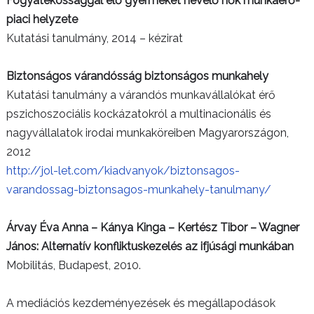
Fogyatékossággal élő gyermeket nevelő nők munkaerő-
piaci helyzete
Kutatási tanulmány, 2014 – kézirat
Biztonságos várandósság biztonságos munkahely
Kutatási tanulmány a várandós munkavállalókat érő
pszichoszociális kockázatokról a multinacionális és
nagyvállalatok irodai munkaköreiben Magyarországon,
2012
http://jol-let.com/kiadvanyok/biztonsagos-
varandossag-biztonsagos-munkahely-tanulmany/
Árvay Éva Anna – Kánya Kinga – Kertész Tibor – Wagner
János: Alternatív konfliktuskezelés az ifjúsági munkában
Mobilitás, Budapest, 2010.
A mediációs kezdeményezések és megállapodások