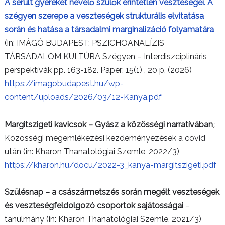
A sérült gyereket nevelő szülők érintetlen veszteségei. A
szégyen szerepe a veszteségek strukturális elvitatása
során és hatása a társadalmi marginalizáció folyamatára
(in: IMÁGÓ BUDAPEST: PSZICHOANALÍZIS
TÁRSADALOM KULTÚRA Szégyen – Interdiszciplináris
perspektívák pp. 163-182. Paper: 15(1) , 20 p. (2026)
https://imagobudapest.hu/wp-
content/uploads/2026/03/12-Kanya.pdf
Margitszigeti kavicsok – Gyász a közösségi narratívában
,:
Közösségi megemlékezési kezdeményezések a covid
után (in: Kharon Thanatológiai Szemle, 2022/3)
https://kharon.hu/docu/2022-3_kanya-margitszigeti.pdf
Szülésnap – a császármetszés során megélt veszteségek
és veszteségfeldolgozó csoportok sajátosságai
–
tanulmány (in: Kharon Thanatológiai Szemle, 2021/3)