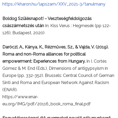
https://kharon.hu/lapszam/XXV_2021-3/tanulmany
Boldog Szülésnapot! – Veszteségfeldolgozás
császármetszés után
In: Kiss Verus : Hegmesék (pp 122-
126), Budapest, 2020)
Daróczi, A., Kánya, K., Rézműves, Sz., & Vajda, V. (2019).
Roma and non-Roma alliances for political
empowerment: Experiences from Hungary.
In I. Cortés
Gómez & M. End (Eds.), Dimensions of antigypsyism in
Europe (pp. 332-352). Brussels: Central Council of German
Sinti and Roma and European Network Against Racism
(ENAR).
https://www.enar-
eu.org/IMG/pdf/20116_book_roma_final.pdf