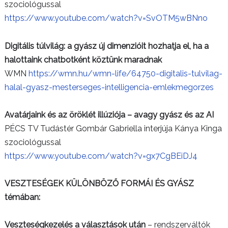
szociológussal
https://www.youtube.com/watch?v=SvOTM5wBNno
Digitális túlvilág: a gyász új dimenzióit hozhatja el, ha a
halottaink chatbotként köztünk maradnak
WMN
https://wmn.hu/wmn-life/64750-digitalis-tulvilag-
halal-gyasz-mesterseges-intelligencia-emlekmegorzes
Avatárjaink és az öröklét illúziója – avagy gyász és az AI
PÉCS TV Tudástér Gombár Gabriella interjúja Kánya Kinga
szociológussal
https://www.youtube.com/watch?v=gx7CgBEiDJ4
VESZTESÉGEK KÜLÖNBÖZŐ FORMÁI ÉS GYÁSZ
témában:
Veszteségkezelés a választások után
– rendszerváltók