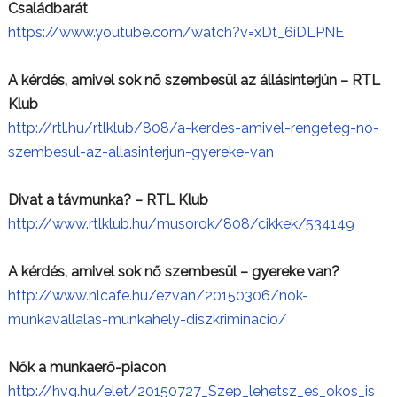
Családbarát
https://www.youtube.com/watch?v=xDt_6iDLPNE
A kérdés, amivel sok nő szembesül az állásinterjún – RTL
Klub
http://rtl.hu/rtlklub/808/a-kerdes-amivel-rengeteg-no-
szembesul-az-allasinterjun-gyereke-van
Divat a távmunka? – RTL Klub
http://www.rtlklub.hu/musorok/808/cikkek/534149
A kérdés, amivel sok nő szembesül – gyereke van?
http://www.nlcafe.hu/ezvan/20150306/nok-
munkavallalas-munkahely-diszkriminacio/
Nők a munkaerő-piacon
http://hvg.hu/elet/20150727_Szep_lehetsz_es_okos_is