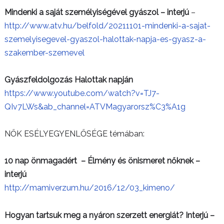
Mindenki a saját személyiségével gyászol – interjú
–
http://www.atv.hu/belfold/20211101-mindenki-a-sajat-
szemelyisegevel-gyaszol-halottak-napja-es-gyasz-a-
szakember-szemevel
Gyászfeldolgozás Halottak napján
https://www.youtube.com/watch?v=TJ7-
QIv7LWs&ab_channel=ATVMagyarorsz%C3%A1g
NŐK ESÉLYEGYENLŐSÉGE témában:
10 nap önmagadért – Élmény és önismeret nőknek –
interjú
http://mamiverzum.hu/2016/12/03_kimeno/
Hogyan tartsuk meg a nyáron szerzett energiát? Interjú –