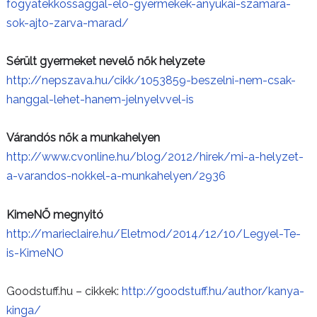
fogyatekkossaggal-elo-gyermekek-anyukai-szamara-
sok-ajto-zarva-marad/
Sérült gyermeket nevelő nők helyzete
http://nepszava.hu/cikk/1053859-beszelni-nem-csak-
hanggal-lehet-hanem-jelnyelvvel-is
Várandós nők a munkahelyen
http://www.cvonline.hu/blog/2012/hirek/mi-a-helyzet-
a-varandos-nokkel-a-munkahelyen/2936
KimeNŐ megnyitó
http://marieclaire.hu/Eletmod/2014/12/10/Legyel-Te-
is-KimeNO
Goodstuff.hu – cikkek:
http://goodstuff.hu/author/kanya-
kinga/