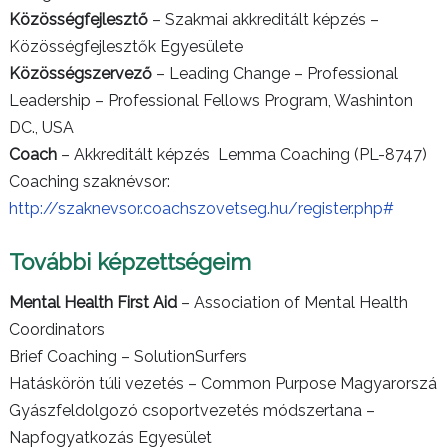
Közösségfejlesztő
– Szakmai akkreditált képzés –
Közösségfejlesztők Egyesülete
Közösségszervező
– Leading Change – Professional
Leadership – Professional Fellows Program, Washinton
DC., USA
Coach
– Akkreditált képzés Lemma Coaching (PL-8747)
Coaching szaknévsor:
http://szaknevsor.coachszovetseg.hu/register.php#
További képzettségeim
Mental Health First Aid
– Association of Mental Health
Coordinators
Brief Coaching – SolutionSurfers
Hatáskörön túli vezetés – Common Purpose Magyarorszá
Gyászfeldolgozó csoportvezetés módszertana –
Napfogyatkozás Egyesület