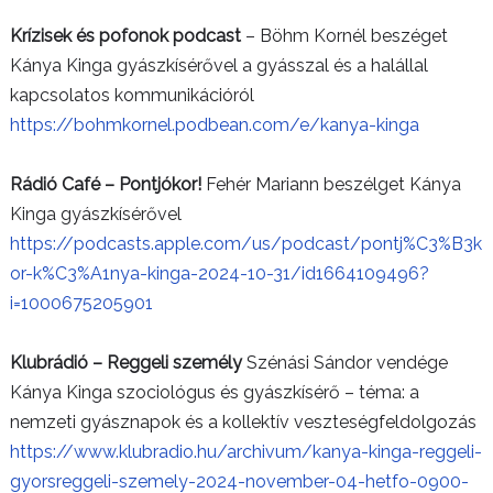
Krízisek és pofonok podcast
– Böhm Kornél beszéget
Kánya Kinga gyászkísérővel a gyásszal és a halállal
kapcsolatos kommunikációról
https://bohmkornel.podbean.com/e/kanya-kinga
Rádió Café – Pontjókor!
Fehér Mariann beszélget Kánya
Kinga gyászkísérővel
https://podcasts.apple.com/us/podcast/pontj%C3%B3k
or-k%C3%A1nya-kinga-2024-10-31/id1664109496?
i=1000675205901
Klubrádió – Reggeli személy
Szénási Sándor vendége
Kánya Kinga szociológus és gyászkísérő – téma: a
nemzeti gyásznapok és a kollektív veszteségfeldolgozás
https://www.klubradio.hu/archivum/kanya-kinga-reggeli-
gyorsreggeli-szemely-2024-november-04-hetfo-0900-