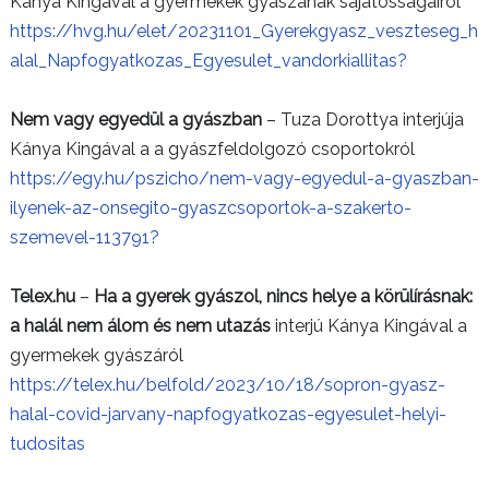
Kánya Kingával a gyermekek gyászának sajátosságairól
https://hvg.hu/elet/20231101_Gyerekgyasz_veszteseg_h
alal_Napfogyatkozas_Egyesulet_vandorkiallitas?
Nem vagy egyedül a gyászban
– Tuza Dorottya interjúja
Kánya Kingával a a gyászfeldolgozó csoportokról
https://egy.hu/pszicho/nem-vagy-egyedul-a-gyaszban-
ilyenek-az-onsegito-gyaszcsoportok-a-szakerto-
szemevel-113791?
Telex.hu
–
Ha a gyerek gyászol, nincs helye a körülírásnak:
a halál nem álom és nem utazás
interjú Kánya Kingával a
gyermekek gyászáról
https://telex.hu/belfold/2023/10/18/sopron-gyasz-
halal-covid-jarvany-napfogyatkozas-egyesulet-helyi-
tudositas