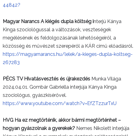
44842?
Magyar Narancs A kiégés dupla költség i
nterjú Kánya
Kinga szociológussal a változások, veszteségek
megélésének és feldolgozásának lehetőségeiről, a
közösség és művészet szerepéről a KÁR című előadásról.
https://magyarnarancs.hu/lelek/a-kieges-dupla-koltseg-
267283
PÉCS TV Hivatásvesztés és újrakezdés
Munka Világa
2024.04.01. Gombár Gabriella interjúja Kánya Kinga
szociológus, gyászkísérővel.
https://www.youtube.com/watch?v=EfZTzzurTxU
HVG Ha ez megtörténik, akkor bármi megtörténhet –
hogyan gyászolnak a gyerekek?
Nemes Nikolett interjúja