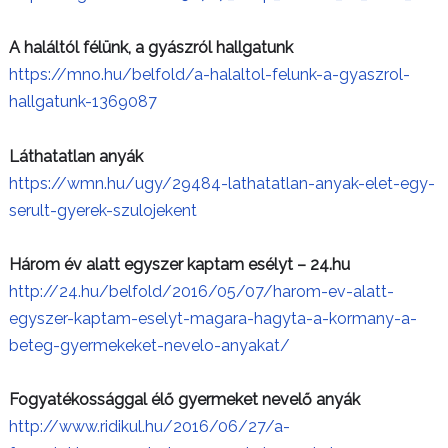
A haláltól félünk, a gyászról hallgatunk
https://mno.hu/belfold/a-halaltol-felunk-a-gyaszrol-
hallgatunk-1369087
Láthatatlan anyák
https://wmn.hu/ugy/29484-lathatatlan-anyak-elet-egy-
serult-gyerek-szulojekent
Három év alatt egyszer kaptam esélyt – 24.hu
http://24.hu/belfold/2016/05/07/harom-ev-alatt-
egyszer-kaptam-eselyt-magara-hagyta-a-kormany-a-
beteg-gyermekeket-nevelo-anyakat/
Fogyatékossággal élő gyermeket nevelő anyák
http://www.ridikul.hu/2016/06/27/a-