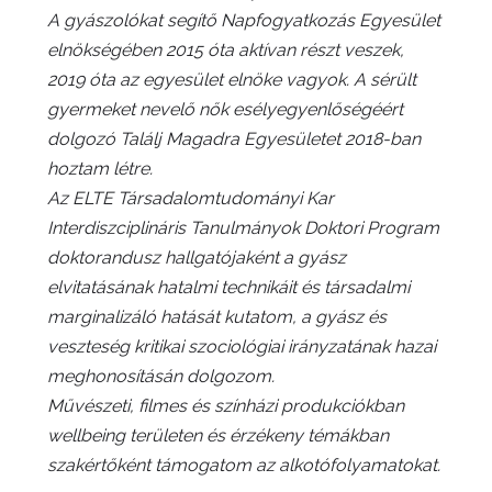
A gyászolókat segítő Napfogyatkozás Egyesület
elnökségében 2015 óta aktívan részt veszek,
2019 óta az egyesület elnöke vagyok. A sérült
gyermeket nevelő nők esélyegyenlőségéért
dolgozó Találj Magadra Egyesületet 2018-ban
hoztam létre.
Az ELTE Társadalomtudományi Kar
Interdiszciplináris Tanulmányok Doktori Program
doktorandusz hallgatójaként a gyász
elvitatásának hatalmi technikáit és társadalmi
marginalizáló hatását kutatom, a gyász és
veszteség kritikai szociológiai irányzatának hazai
meghonosításán dolgozom.
Művészeti, filmes és színházi produkciókban
wellbeing területen és érzékeny témákban
szakértőként támogatom az alkotófolyamatokat.