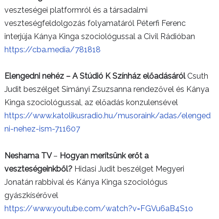
veszteségei platformról és a társadalmi
veszteségfeldolgozás folyamatáról Péterfi Ferenc
interjúja Kánya Kinga szociológussal a Civil Rádióban
https://cba.media/781818
Elengedni nehéz – A Stúdió K Színház előadásáról
Csuth
Judit beszélget Simányi Zsuzsanna rendezővel és Kánya
Kinga szociológussal, az előadás konzulensével
https://www.katolikusradio.hu/musoraink/adas/elenged
ni-nehez-ism-711607
Neshama TV
–
Hogyan merítsünk erőt a
veszteségeinkből?
Hidasi Judit beszélget Megyeri
Jonatán rabbival és Kánya Kinga szociológus
gyászkísérővel
https://www.youtube.com/watch?v=FGVu6aB4S1o