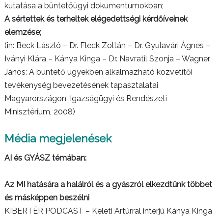
kutatása a büntetőügyi dokumentumokban;
A sértettek és terheltek elégedettségi kérdőíveinek
elemzése;
(in: Beck László – Dr. Fleck Zoltán – Dr. Gyulavári Ágnes –
Iványi Klára – Kánya Kinga – Dr. Navratil Szonja – Wagner
János: A büntető ügyekben alkalmazható közvetítői
tevékenység bevezetésének tapasztalatai
Magyarországon, Igazságügyi és Rendészeti
Minisztérium, 2008)
Média megjelenések
AI és GYÁSZ témában:
Az MI hatására a halálról és a gyászról elkezdtünk többet
és másképpen beszélni
KIBERTÉR PODCAST – Keleti Artúrral interjú Kánya Kinga