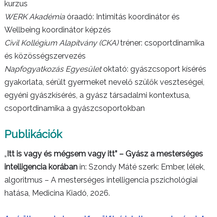
kurzus
WERK Akadémia
óraadó: Intimitás koordinátor és
Wellbeing koordinátor képzés
Civil Kollégium Alapítvány (CKA)
tréner: csoportdinamika
és közösségszervezés
Napfogyatkozás Egyesület
oktató: gyászcsoport kísérés
gyakorlata, sérült gyermeket nevelő szülők veszteségei,
egyéni gyászkísérés, a gyász társadalmi kontextusa,
csoportdinamika a gyászcsoportokban
Publikációk
„
Itt is vagy és mégsem vagy itt” – Gyász a mesterséges
intelligencia korában
in: Szondy Máté szerk: Ember, lélek,
algoritmus – A mesterséges intelligencia pszichológiai
hatása, Medicina Kiadó, 2026.