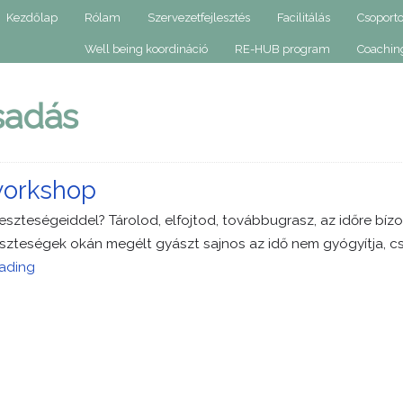
Kezdőlap
Rólam
Szervezetfejlesztés
Facilitálás
Csoporto
Well being koordináció
RE-HUB program
Coachin
sadás
workshop
eszteségeiddel? Tárolod, elfojtod, továbbugrasz, az időre bíz
zteségek okán megélt gyászt sajnos az idő nem gyógyítja, csa
ading