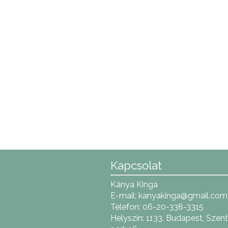
Kapcsolat
Kánya Kinga
E-mail:
kanyakinga@gmail.com
Telefon: 06-20-338-3315
Helyszín: 1133. Budapest, Szent