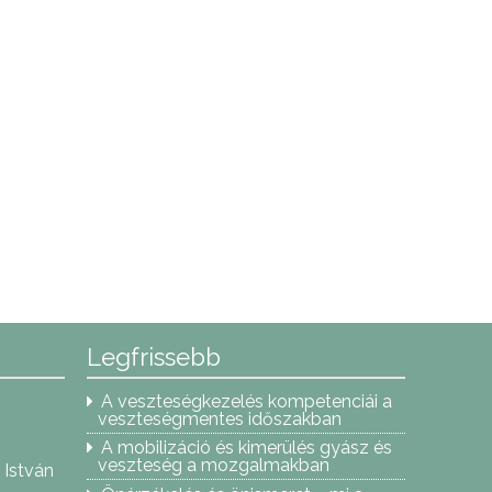
Legfrissebb
A veszteségkezelés kompetenciái a
veszteségmentes időszakban
A mobilizáció és kimerülés gyász és
veszteség a mozgalmakban
 István