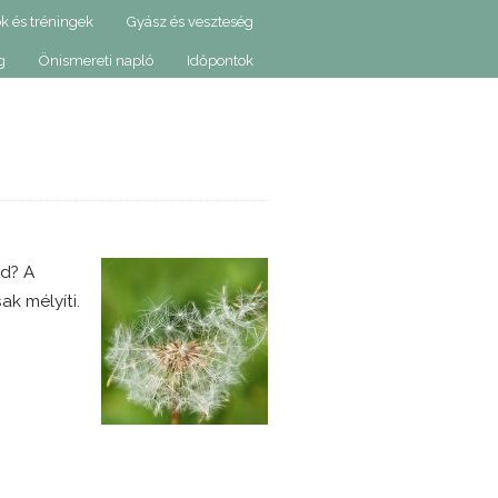
k és tréningek
Gyász és veszteség
g
Önismereti napló
Időpontok
od? A
k mélyíti.