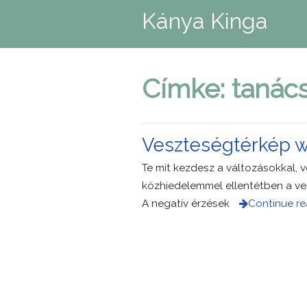
Kánya Kinga
Címke:
tanác
Veszteségtérkép 
Te mit kezdesz a változásokkal, v
közhiedelemmel ellentétben a ves
A negatív érzések
Continue re