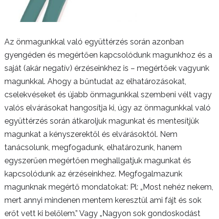
Az önmagunkkal való együttérzés során azonban
gyengéden és megértően kapcsolódunk magunkhoz és a
saját (akár negatív) érzéseinkhez is – megértőek vagyunk
magunkkal. Ahogy a bűntudat az elhatározásokat,
cselekvéseket és újabb önmagunkkal szembeni vélt vagy
valós elvárásokat hangosítja ki, úgy az önmagunkkal való
együttérzés során átkaroljuk magunkat és mentesítjük
magunkat a kényszerektől és elvárásoktól. Nem
tanácsolunk, megfogadunk, elhatározunk, hanem
egyszerűen megértően meghallgatjuk magunkat és
kapcsolódunk az érzéseinkhez. Megfogalmazunk
magunknak megértő mondatokat: Pl: „Most nehéz nekem,
mert annyi mindenen mentem keresztül ami fájt és sok
erőt vett ki belőlem.” Vagy „Nagyon sok gondoskodást