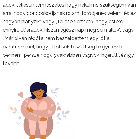
adok, teljesen természetes hogy nekem is szükségem van
arra, hogy gondoskodjanak rólam, törődjenek velem, és ez
nagyon hiányzik.” vagy „Teljesen érthető, hogy estére
ennyire elfáradok, hiszen egész nap meg sem állok”. vagy
„Már olyan régóta nem beszélgettem egy jót a
barátnőmmel, hogy ettől sok feszültség felgyülemlett
bennem, persze hogy gyakrabban vagyok ingerült”…és így
tovább.