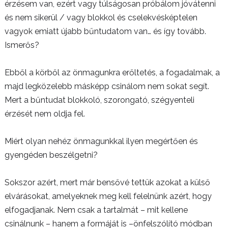
érzésem van, ezért vagy túlságosan próbálom jóvátenni
és nem sikerül / vagy blokkol és cselekvésképtelen
vagyok emiatt újabb bűntudatom van… és így tovább.
Ismerős?
Ebből a körből az önmagunkra erőltetés, a fogadalmak, a
majd legközelebb másképp csinálom nem sokat segít.
Mert a bűntudat blokkoló, szorongató, szégyenteli
érzését nem oldja fel.
Miért olyan nehéz önmagunkkal ilyen megértően és
gyengéden beszélgetni?
Sokszor azért, mert már bensővé tettük azokat a külső
elvárásokat, amelyeknek meg kell felelnünk azért, hogy
elfogadjanak. Nem csak a tartalmát – mit kellene
csinálnunk – hanem a formáját is –önfelszólító módban