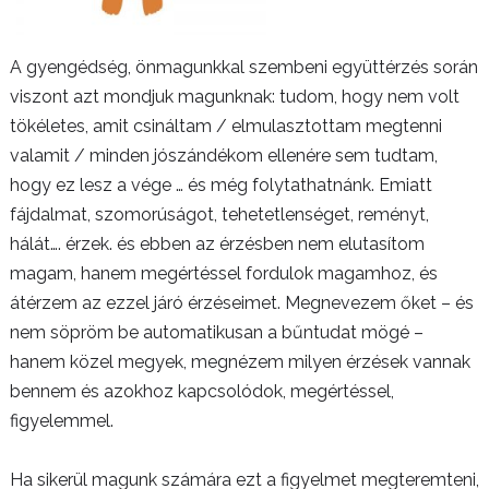
A gyengédség, önmagunkkal szembeni együttérzés során
viszont azt mondjuk magunknak: tudom, hogy nem volt
tökéletes, amit csináltam / elmulasztottam megtenni
valamit / minden jószándékom ellenére sem tudtam,
hogy ez lesz a vége … és még folytathatnánk. Emiatt
fájdalmat, szomorúságot, tehetetlenséget, reményt,
hálát…. érzek. és ebben az érzésben nem elutasítom
magam, hanem megértéssel fordulok magamhoz, és
átérzem az ezzel járó érzéseimet. Megnevezem őket – és
nem söpröm be automatikusan a bűntudat mögé –
hanem közel megyek, megnézem milyen érzések vannak
bennem és azokhoz kapcsolódok, megértéssel,
figyelemmel.
Ha sikerül magunk számára ezt a figyelmet megteremteni,