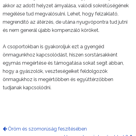
akkor az adott helyzet árnyalása, valódi sokrétűségének
megélése tud megvalósulni. Lehet, hogy felzaklató,
megrendítő az átérzés, de utána nyugvópontra tud jutni
és nem generál újabb kompenzáló köröket.
A csoportokban is gyakoroljuk ezt a gyengéd
önmagunkhoz kapcsolódást, hiszen sorstársakként
egymás megértése és támogatása sokat segít abban,
hogy a gyászolók, veszteségeiket feldolgozók
önmagukhoz is megértőbben és együttérzőbben
tudjanak kapcsolódni.
Öröm és szomorúság feszítésében